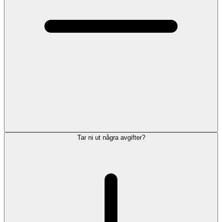
Tar ni ut några avgifter?