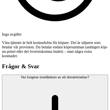
Inga avgifter
Våra tjänster är helt kostnadsfria för köpare. Det är säljaren som
betalar vår provision. Du betalar endast köpesumman (antingen köp-
nu-priset eller det överenskomna budet) – utan några extra
kostnader.
Frågor & Svar
Hur fungerar överlåtelsen av ett domäninnehav?